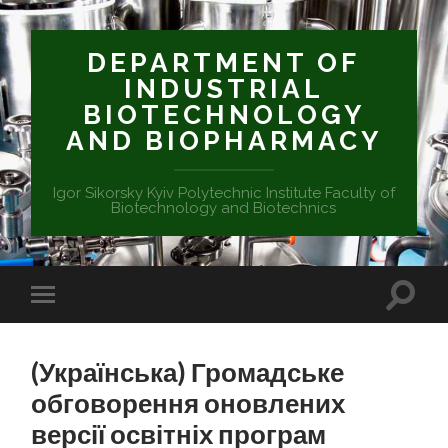
DEPARTMENT OF
INDUSTRIAL
BIOTECHNOLOGY
AND BIOPHARMACY
Igor Sikorsky Kyiv Polytechnic Institute Faculty of
Biotechnology and Biotechnics
(Українська) Громадське
обговорення оновлених
версії освітніх програм