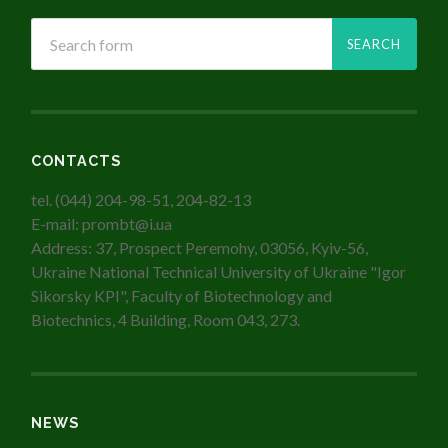
CONTACTS
tel. (044) 204-98-51, 204-82-13
E-mail: prombt@i.ua
Address: 37, Prospect Peremohy, 03056, Kyiv-56,
Ukraine National Technical University of Ukraine "Igor
Sikorsky KPI", Faculty of Biotechnology and
Biotechnics, 4 Building, Room 043, 273.
NEWS