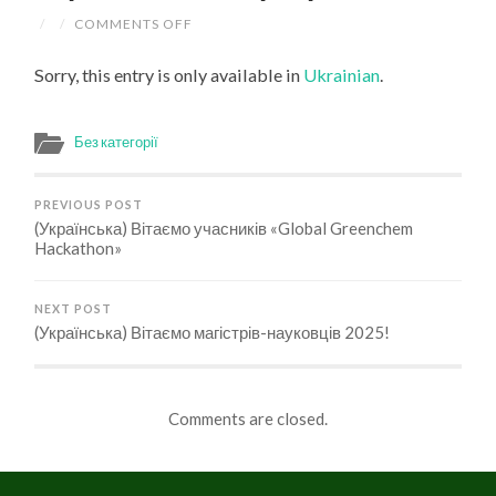
/
/
COMMENTS OFF
ON
(УКРАЇНСЬКА)
ГРОМАДСЬКЕ
Sorry, this entry is only available in
Ukrainian
.
ОБГОВОРЕННЯ
ОНОВЛЕНИХ
ВЕРСІЇ
ОСВІТНІХ
ПРОГРАМ
Без категорії
PREVIOUS POST
(Українська) Вітаємо учасників «Global Greenchem
Hackathon»
NEXT POST
(Українська) Вітаємо магістрів-науковців 2025!
Comments are closed.