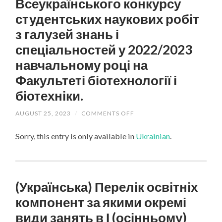
Всеукраїнського конкурсу
студентських наукових робіт
з галузей знань і
спеціальностей у 2022/2023
навчальному році на
Факультеті біотехнології і
біотехніки.
AUGUST 25, 2023
/
COMMENTS OFF
ON
(УКРАЇНСЬКА)
ПЕРЕМОЖЦІ
Sorry, this entry is only available in
Ukrainian
.
ВСЕУКРАЇНСЬКОГО
КОНКУРСУ
СТУДЕНТСЬКИХ
НАУКОВИХ
РОБІТ
З
ГАЛУЗЕЙ
(Українська) Перелік освітніх
ЗНАНЬ
І
компонент за якими окремі
СПЕЦІАЛЬНОСТЕЙ
У
види занять в І (осінньому)
2022/2023