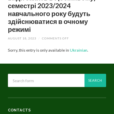
НАВЧАЛЬНОМУ
семестрі 2023/2024
РОЦІ
НА
навчального року будуть
ФАКУЛЬТЕТІ
БІОТЕХНОЛОГІЇ
здійснюватися в очному
І
БІОТЕХНІКИ.
режимі
AUGUST 18, 2023
/
COMMENTS OFF
ON
(УКРАЇНСЬКА)
ПЕРЕЛІК
Sorry, this entry is only available in
Ukrainian
.
ОСВІТНІХ
КОМПОНЕНТ
ЗА
ЯКИМИ
ОКРЕМІ
ВИДИ
ЗАНЯТЬ
В
І
(ОСІННЬОМУ)
СЕМЕСТРІ
2023/2024
НАВЧАЛЬНОГО
РОКУ
БУДУТЬ
ЗДІЙСНЮВАТИСЯ
CONTACTS
В