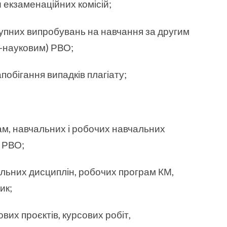
 екзаменаційних комісій;
ступних випробувань на навчання за другим
ьо-науковим) РВО;
побігання випадків плагіату;
рам, навчальних і робочих навчальних
а РВО;
льних дисциплін, робочих програм КМ,
ик;
вих проєктів, курсових робіт,