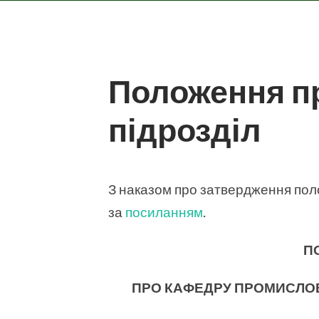
Положення п
підрозділ
З наказом про затвердження по
за
посиланням
.
П
ПРО КАФЕДРУ
ПРОМИСЛО