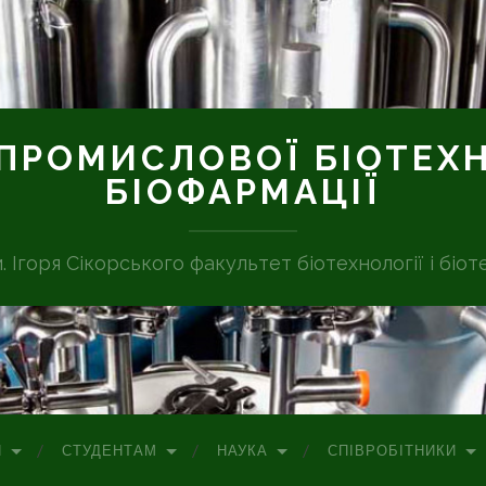
ПРОМИСЛОВОЇ БІОТЕХН
БІОФАРМАЦІЇ
м. Ігоря Сікорського факультет біотехнології і біот
П
СТУДЕНТАМ
НАУКА
СПІВРОБІТНИКИ