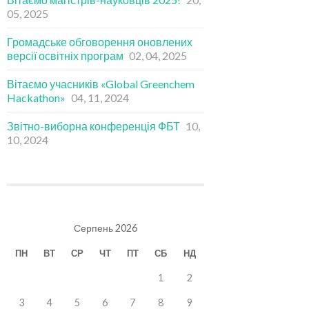
05, 2025
Громадське обговорення оновлених
версії освітніх програм
02, 04, 2025
Вітаємо учасників «Global Greenchem
Hackathon»
04, 11, 2024
Звітно-виборна конференція ФБТ
10,
10, 2024
Серпень 2026
ПН
ВТ
СР
ЧТ
ПТ
СБ
НД
1
2
3
4
5
6
7
8
9