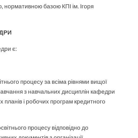
о, нормативною базою КПІ ім. Ігоря
ДРИ
дри є:
вітнього процесу за всіма рівнями вищої
 навчання з навчальних дисциплін кафедри
х планів і робочих програм кредитного
освітнього процесу відповідно до
ивних документів з організації