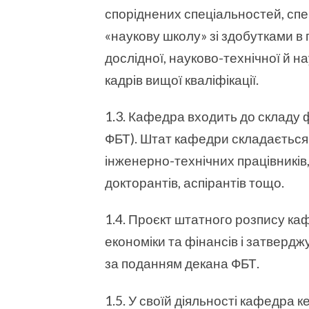
споріднених спеціальностей, спец
«наукову школу» зі здобутками в 
дослідної, науково-технічної й н
кадрів вищої кваліфікації.
1.3. Кафедра входить до складу фа
ФБТ). Штат кафедри складається 
інженерно-технічних працівників
докторантів, аспірантів тощо.
1.4. Проєкт штатного розпису к
економіки та фінансів і затверд
за поданням декана ФБТ.
1.5. У своїй діяльності кафедра