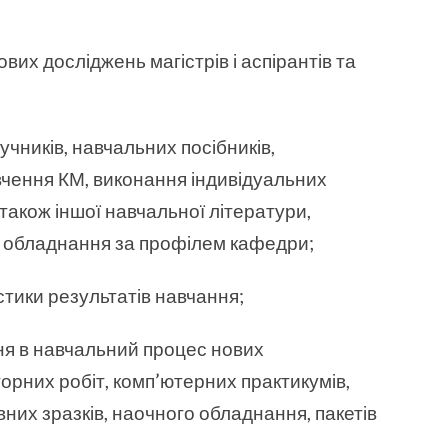
вих досліджень магістрів і аспірантів та
учників, навчальних посібників,
вчення КМ, виконання індивідуальних
 також іншої навчальної літератури,
о обладнання за профілем кафедри;
стики результатів навчання;
ня в навчальний процес нових
рних робіт, комп’ютерних практикумів,
вних зразків, наочного обладнання, пакетів