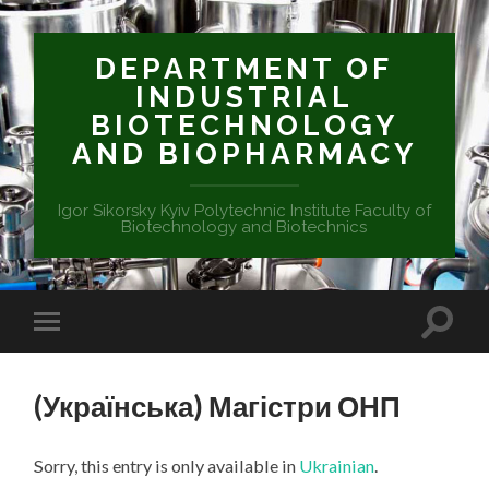
DEPARTMENT OF
INDUSTRIAL
BIOTECHNOLOGY
AND BIOPHARMACY
Igor Sikorsky Kyiv Polytechnic Institute Faculty of
Biotechnology and Biotechnics
(Українська) Магістри ОНП
Sorry, this entry is only available in
Ukrainian
.