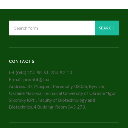
CONTACTS
tel. (044) 204-98-51, 204-82-13
E-mail: prombt@i.ua
Address: 37, Prospect Peremohy, 03056, Kyiv-56,
Ukraine National Technical University of Ukraine "Igor
Sikorsky KPI", Faculty of Biotechnology and
Biotechnics, 4 Building, Room 043, 273.