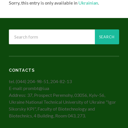
Sorry, this entry is only available in
Ukrainian
.
CONTACTS
tel. (044) 204-98-51, 204-82-13
E-mail: prombt@i.ua
Address: 37, Prospect Peremohy, 03056, Kyiv-56,
Ukraine National Technical University of Ukraine "Igor
Sikorsky KPI", Faculty of Biotechnology and
Biotechnics, 4 Building, Room 043, 273.