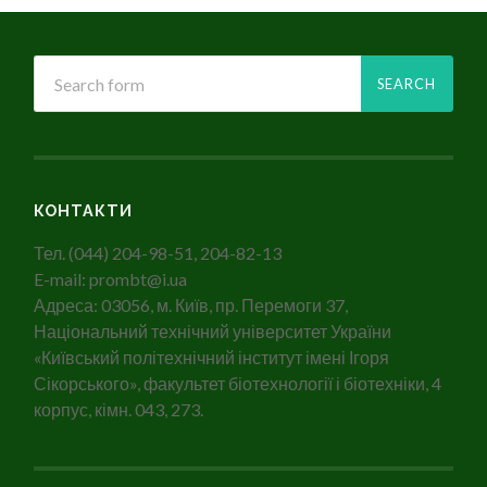
КОНТАКТИ
Тел. (044) 204-98-51, 204-82-13
E-mail: prombt@i.ua
Адреса: 03056, м. Київ, пр. Перемоги 37,
Національний технічний університет України
«Київський політехнічний інститут імені Ігоря
Сікорського», факультет біотехнології і біотехніки, 4
корпус, кімн. 043, 273.