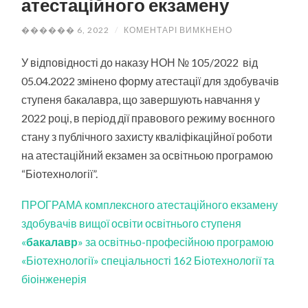
атестаційного екзамену
ДО
������ 6, 2022
/
КОМЕНТАРІ ВИМКНЕНО
ПРОГРАМА
КОМПЛЕКСНОГ
АТЕСТАЦІЙНОГ
У відповідності до наказу НОН № 105/2022 від
ЕКЗАМЕНУ
05.04.2022 змінено форму атестації для здобувачів
ступеня бакалавра, що завершують навчання у
2022 році, в період дії правового режиму воєнного
стану з публічного захисту кваліфікаційної роботи
на атестаційний екзамен за освітньою програмою
“Біотехнології”.
ПРОГРАМА комплексного атестаційного екзамену
здобувачів вищої освіти освітнього ступеня
«
бакалавр
» за освітньо-професійною програмою
«Біотехнології» спеціальності 162 Біотехнології та
біоінженерія