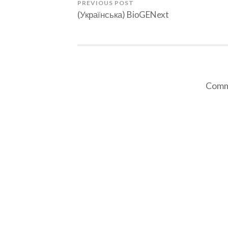
PREVIOUS POST
(Українська) BiоGENext
Comme