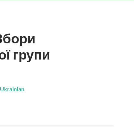
 Збори
ї групи
N
УКРАЇНСЬКА)
БОРИ
РОФСПІЛКОВОЇ
Ukrainian
.
РУПИ