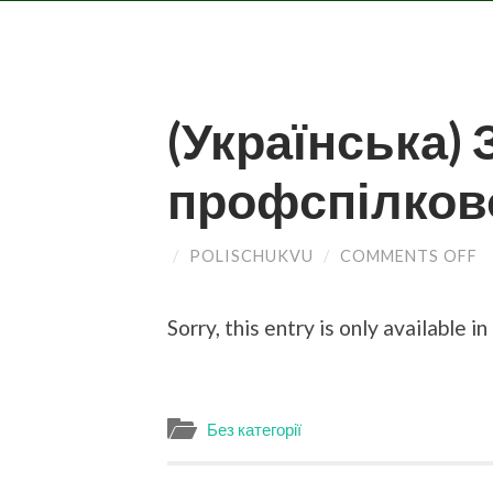
(Українська)
профспілково
/
POLISCHUKVU
/
COMMENTS OFF
O
(
З
П
Sorry, this entry is only available in
Г
Без категорії