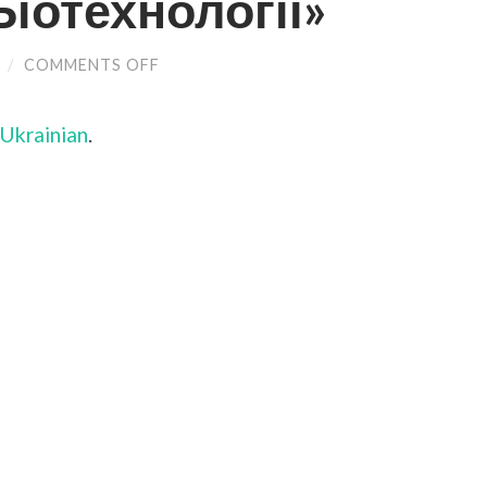
іотехнології»
/
COMMENTS OFF
ON
(УКРАЇНСЬКА)
ЛЕКЦІЯ
РОБОТОДАВЦІВ
Ukrainian
.
АТ
«ФАРМАК»
ДЛЯ
МАГІСТРІВ,
ЩО
НАВЧАЮТЬСЯ
ЗА
ОСВІТНЬО-
ПРОФЕСІЙНОЮ
ПРОГРАМОЮ
«БІОТЕХНОЛОГІЇ»