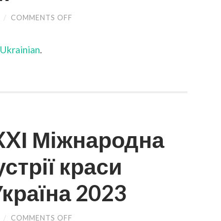
/
COMMENTS OFF
ON
(УКРАЇНСЬКА)
ЛЕКЦІЯ
СТЕЙКХОЛДЕРА
Ukrainian
.
З
КНУ
ІМ.
ТАРАСА
ШЕВЧЕНКА
ДЛЯ
МАГІСТРІВ
ОП
«БІОТЕХНОЛОГІЇ»
 XXІ Міжнародна
стрії краси
країна 2023
/
COMMENTS OFF
ON