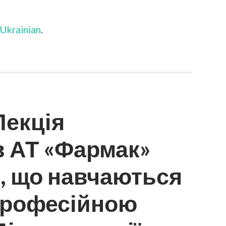
(УКРАЇНСЬКА)
XXІ
МІЖНАРОДНА
Ukrainian
.
ВИСТАВКА
ІНДУСТРІЇ
КРАСИ
INTERCHARM
УКРАЇНА
2023
Лекція
в АТ «Фармак»
в, що навчаються
-професійною