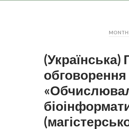
MONTH:
(Українська)
обговорення
«Обчислюваль
біоінформати
(магістерсько