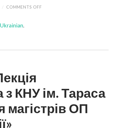
/
COMMENTS OFF
ON
(УКРАЇНСЬКА)
ГРОМАДСЬКЕ
ОБГОВОРЕННЯ
Ukrainian
.
ПРОЄКТУ
ОПП
«ОБЧИСЛЮВАЛЬНА
БІОЛОГІЯ
ТА
БІОІНФОРМАТИКА»
ДРУГОГО
(МАГІСТЕРСЬКОГО)
РІВНЯ
ВО
Лекція
 з КНУ ім. Тараса
 магістрів ОП
ї»