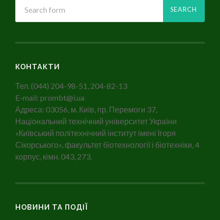
КОНТАКТИ
Тел. (044) 204-98-51, 204-82-13
E-mail: prombt@i.ua
Адреса: 03056, м. Київ, пр. Перемоги 37,
Національний технічний університет України
«Київський політехнічний інститут імені Ігоря
Сікорського», факультет біотехнології і біотехніки, 4
корпус, кімн. 043, 273.
НОВИНИ ТА ПОДІЇ