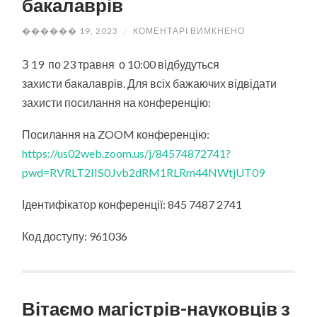
бакалаврів
ДО
������ 19, 2023
/
КОМЕНТАРІ ВИМКНЕНО
ЗАХИСТ
ДИПЛОМНИХ
ПРОЄКТІВ
З 19 по 23 травня о 10:00 відбудуться
БАКАЛАВРІВ
захисти бакалаврів. Для всіх бажаючих відвідати
захисти посилання на конференцію:
Посилання на ZOOM конференцію:
https://us02web.zoom.us/j/84574872741?
pwd=RVRLT2lIS0Jvb2dRM1RLRm44NWtjUT09
Ідентифікатор конференції: 845 7487 2741
Код доступу: 961036
Вітаємо магістрів-науковців з