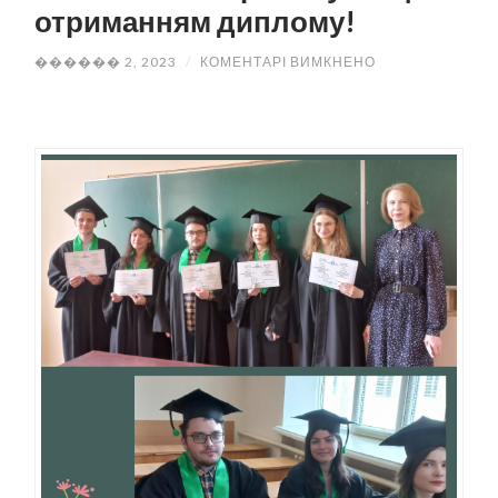
отриманням диплому!
ДО
������ 2, 2023
/
КОМЕНТАРІ ВИМКНЕНО
ВІТАЄМО
МАГІСТРІВ-
НАУКОВЦІВ
З
ОТРИМАННЯМ
ДИПЛОМУ!