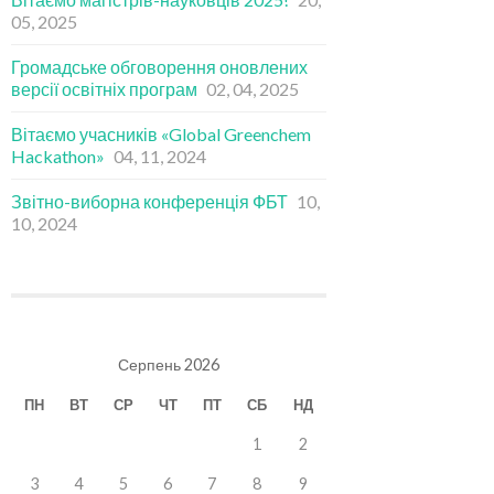
05, 2025
Громадське обговорення оновлених
версії освітніх програм
02, 04, 2025
Вітаємо учасників «Global Greenchem
Hackathon»
04, 11, 2024
Звітно-виборна конференція ФБТ
10,
10, 2024
Серпень 2026
ПН
ВТ
СР
ЧТ
ПТ
СБ
НД
1
2
3
4
5
6
7
8
9