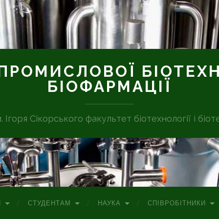
ПРОМИСЛОВОЇ БІОТЕХН
БІОФАРМАЦІЇ
м. Ігоря Сікорського факультет біотехнології і біот
П
СТУДЕНТАМ
НАУКА
СПІВРОБІТНИКИ