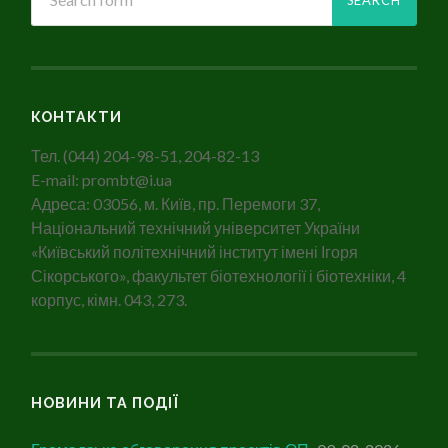
КОНТАКТИ
Тел. (044) 204-98-51, 204-82-13
E-mail: prombt@i.ua
Адреса: 03056, м. Київ, пр. Перемоги 37,
Національний технічний університет України
«Київський політехнічний інститут імені Ігоря
Сікорського», факультет біотехнології і біотехніки, 4
корпус, кімн. 043, 273.
НОВИНИ ТА ПОДІЇ