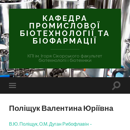
КАФЕДРА
ПРОМИСЛОВОЇ
БІОТЕХНОЛОГІЇ ТА
БІОФАРМАЦІЇ
КПІ ім. Ігоря Сікорського факультет
біотехнології і біотехніки
Поліщук Валентина Юріївна
В.Ю. Поліщук, О.М. Дуган Рибофлавін –