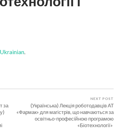
отехнології і
N
УКРАЇНСЬКА)
ЕРЕМОЖЦІ
СЕУКРАЇНСЬКОГО
Ukrainian
.
ОНКУРСУ
ТУДЕНТСЬКИХ
АУКОВИХ
ОБІТ
АЛУЗЕЙ
НАНЬ
ПЕЦІАЛЬНОСТЕЙ
NEXT POST
022/2023
т за
(Українська) Лекція роботодавців АТ
АВЧАЛЬНОМУ
у)
«Фармак» для магістрів, що навчаються за
ОЦІ
освітньо-професійною програмою
А
АКУЛЬТЕТІ
і
«Біотехнології»
ІОТЕХНОЛОГІЇ