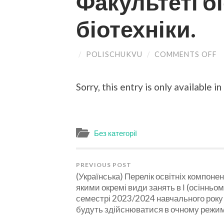
Факультеті бі
біотехніки.
/
POLISCHUKVU
/
COMMENTS OFF
O
(
П
В
Sorry, this entry is only available in
К
С
Н
Р
З
Г
Без категорії
З
І
С
У
PREVIOUS POST
2
(Українська) Перелік освітніх компонен
Н
якими окремі види занять в І (осінньом
Р
семестрі 2023/2024 навчального року
Н
Ф
будуть здійснюватися в очному режим
Б