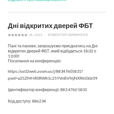
Дні відкритих дверей ФБТ
ДО
������ 18, 2023
/
КОМЕНТАРІ ВИМКНЕНО
ДНІ
ВІДКРИТИХ
Пані та панове, запрошуємо приєднатись на Дні
ДВЕРЕЙ
ФБТ
відкритих дверей ФБТ, який відбудеться 18.02 о
13:00!
Посилання на конференцію:
https://us02web.zoom.us/j/88347605831?
pwd=a25ZMHR0RWh1c25YVnBVNjNXRkt0dz09
Ідентифікатор конференції: 883 4760 5831
Код доступу: 886234