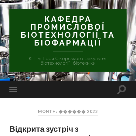
КАФЕДРА
ПРОМИСЛОВОЇ
БІОТЕХНОЛОГІЇ ТА
БІОФАРМАЦІЇ
КПІ ім. Ігоря Сікорського факультет
біотехнології і біотехніки
MONTH: ������ 2023
Відкрита зустріч з