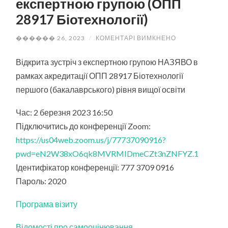
експертною групою (ОПП
28917 Біотехнології)
ДО
������ 26, 2023
/
КОМЕНТАРІ ВИМКНЕНО
ВІДКРИТА
ЗУСТРІЧ
З
Відкрита зустріч з експертною групою НАЗЯВО в
ЕКСПЕРТНОЮ
рамках акредитації ОПП 28917 Біотехнології
ГРУПОЮ
(ОПП
першого (бакалаврського) рівня вищої освіти
28917
БІОТЕХНОЛОГІЇ
Час: 2 березня 2023 16:50
Підключитись до конференції Zoom:
https://us04web.zoom.us/j/77737090916?
pwd=eN2W38xO6qk8MVRMlDmeCZt3nZNFYZ.1
Ідентифікатор конференції: 777 3709 0916
Пароль: 2020
Програма візиту
Відомості про самооцінювання