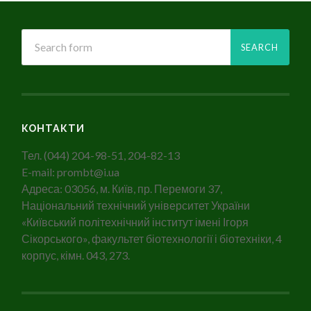
КОНТАКТИ
Тел. (044) 204-98-51, 204-82-13
E-mail: prombt@i.ua
Адреса: 03056, м. Київ, пр. Перемоги 37,
Національний технічний університет України
«Київський політехнічний інститут імені Ігоря
Сікорського», факультет біотехнології і біотехніки, 4
корпус, кімн. 043, 273.