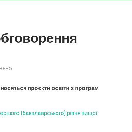
обговорення
КНЕНО
ДО
ГРОМАДСЬКЕ
ОБГОВОРЕННЯ
ПРОЄКТІВ
носяться проєкти освітніх програм
ОП
ершого (бакалаврського) рівня вищої