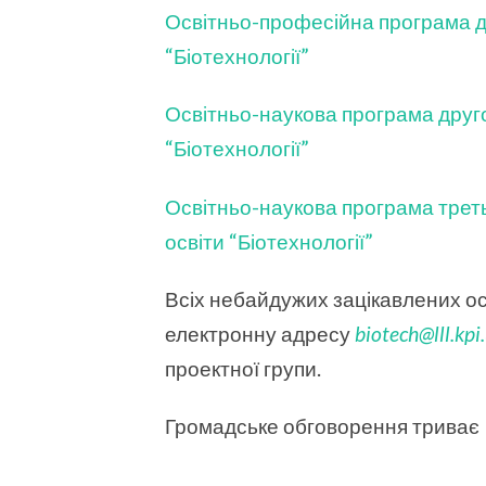
Освітньо-професійна програма др
“Біотехнології”
Освітньо-наукова програма другог
“Біотехнології”
Освітньо-наукова програма треть
освіти “Біотехнології”
Всіх небайдужих зацікавлених ос
електронну адресу
biotech@lll.kpi
проектної групи.
Громадське обговорення триває 1