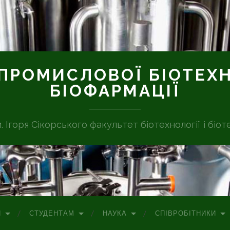
ПРОМИСЛОВОЇ БІОТЕХН
БІОФАРМАЦІЇ
м. Ігоря Сікорського факультет біотехнології і біот
П
СТУДЕНТАМ
НАУКА
СПІВРОБІТНИКИ