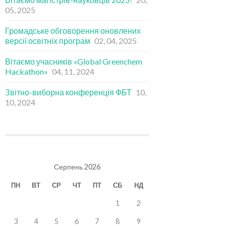
05, 2025
Громадське обговорення оновлених
версії освітніх програм
02, 04, 2025
Вітаємо учасників «Global Greenchem
Hackathon»
04, 11, 2024
Звітно-виборна конференція ФБТ
10,
10, 2024
Серпень 2026
ПН
ВТ
СР
ЧТ
ПТ
СБ
НД
1
2
3
4
5
6
7
8
9