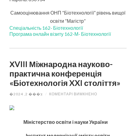
Самооцінювання ОНП “Біотехнології” рівень вищої
освіти “Магістр”
Спеціальність 162- Біотехнології
Програма онлайн візиту 162-М- Біотехнології
ХVIII Міжнародна науково-
практична конференція
«Біотехнологія XXI століття»
ДО
�צ��� 2, 2024
/
КОМЕНТАРІ ВИМКНЕНО
ХVIII
МІЖНАРОДНА
НАУКОВО-
ПРАКТИЧНА
КОНФЕРЕНЦІЯ
«БІОТЕХНОЛОГІЯ
Міністерство
освіти
і
науки
України
XXI
СТОЛІТТЯ»
Інститут
модернізації
змісту
освіти