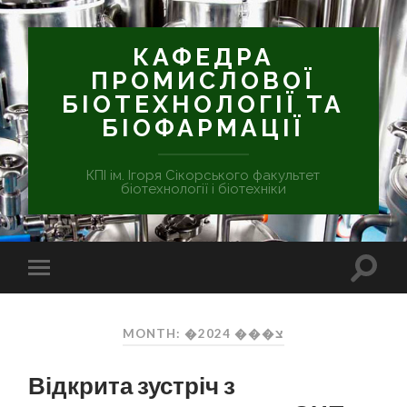
КАФЕДРА
ПРОМИСЛОВОЇ
БІОТЕХНОЛОГІЇ ТА
БІОФАРМАЦІЇ
КПІ ім. Ігоря Сікорського факультет
біотехнології і біотехніки
MONTH: �צ��� 2024
Відкрита зустріч з