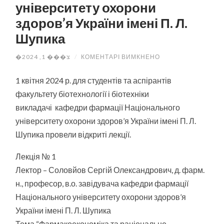
університету охорони
здоров’я України імені П. Л.
Шупика
ДО
�צ��� 1, 2024
/
КОМЕНТАРІ ВИМКНЕНО
ЛЕКЦІЇ
ВИКЛАДАЧІВ
КАФЕДРИ
1 квітня 2024 р. для студентів та аспірантів
ФАРМАЦІЇ
факультету біотехнології і біотехніки
НАЦІОНАЛЬНОГО
УНІВЕРСИТЕТУ
викладачі кафедри фармації Національного
ОХОРОНИ
ЗДОРОВ’Я
університету охорони здоров’я України імені П. Л.
УКРАЇНИ
ІМЕНІ
Шупика провели відкриті лекції.
П.
Л.
ШУПИКА
Лекція № 1
Лектор – Соловйов Сергій Олександрович, д. фарм.
н., професор, в.о. завідувача кафедри фармації
Національного університету охорони здоров’я
України імені П. Л. Шупика
Тема “Фармакоекономіка та раціональне