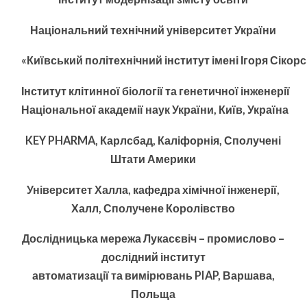
Національний
технічний
університет
України
«
Київський
політехнічний
інститут
імені
Ігоря
Сікорс
Інститут
клітинної
біології
та
генетичної
інженерії
Національної
академії
наук
України
,
Київ
,
Україна
KEY PHARMA
,
Карлсбад
, Каліфорнія, Сполучені
Штати Америки
Університет Халла
, кафедра хімічної інженерії,
Халл, Сполучене Королівство
Дослідницька мережа Лукасєвіч – промислово –
дослідний інститут
автоматизації та вимірювань PIAP, Варшава,
Польща