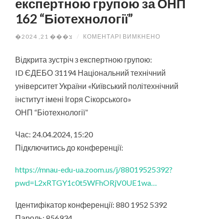
експертною групою за ОНП
162 “Біотехнології”
ДО
�צ��� 21, 2024
/
КОМЕНТАРІ ВИМКНЕНО
ВІДКРИТА
ЗУСТРІЧ
З
Відкрита зустріч з експертною групою:
ЕКСПЕРТНОЮ
ID ЄДЕБО 31194 Національний технічний
ГРУПОЮ
ЗА
університет України «Київський політехнічний
ОНП
162
інститут імені Ігоря Сікорського»
“БІОТЕХНОЛОГІЇ”
ОНП “Біотехнології”
Час: 24.04.2024, 15:20
Підключитись до конференції:
https://mnau-edu-ua.zoom.us/j/88019525392?
pwd=L2xRTGY1c0t5WFhORjV0UE1wa…
Ідентифікатор конференції: 880 1952 5392
Пароль: 856934