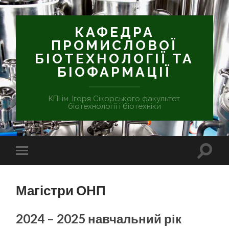
КАФЕДРА
ПРОМИСЛОВОЇ
БІОТЕХНОЛОГІЇ ТА
БІОФАРМАЦІЇ
КПІ ім. Ігоря Сікорського факультет
біотехнології і біотехніки
Магістри ОНП
2024 – 2025 навчальний рік