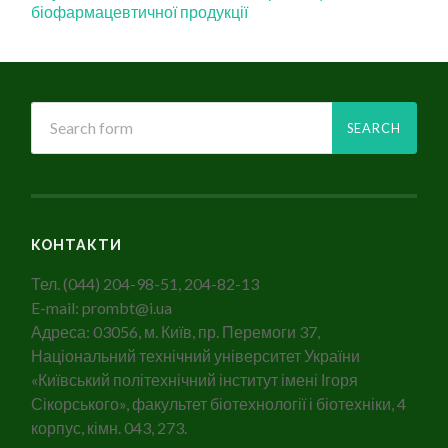
біофармацевтичної продукції
КОНТАКТИ
Тел. (044) 204-98-51, 204-82-13
E-mail: prombt@i.ua
Адреса: 03056, м. Київ, пр. Перемоги 37,
Національний технічний університет України
«Київський політехнічний інститут імені Ігоря
Сікорського», факультет біотехнології і біотехніки, 4
корпус, кімн. 043, 273.