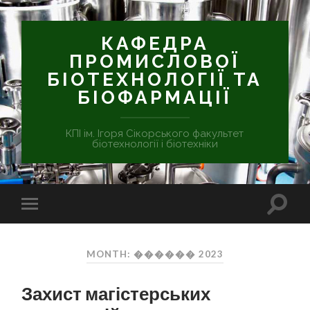
КАФЕДРА
ПРОМИСЛОВОЇ
БІОТЕХНОЛОГІЇ ТА
БІОФАРМАЦІЇ
КПІ ім. Ігоря Сікорського факультет
біотехнології і біотехніки
MONTH: ������ 2023
Захист магістерських