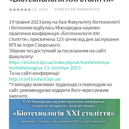
ДО
������ 20, 2023
/
КОМЕНТАРІ ВИМКНЕНО
МІЖНАРОДНА
НАУКОВО-
19 травня 2023 року на базі Факультету біотехнології
ПРАКТИЧНА
КОНФЕРЕНЦІЯ
і біотехніки відбулась Міжнародна науково-
«БІОТЕХНОЛОГ
практична конференція «Біотехнологія XXI
XXI
століття», присвячена 125-річчю від дня заснування
СТОЛІТТЯ»
КПІ ім. Ігоря Сікорського.
Збірник тез доступний за посиланням на сайті
факультету:
https://biotech.kpi.ua/index.php/uk/konferentsiya-
biotekhnologiya-21-stolittya-2023
Та на сайті конференції:
http://conf.biotech.kpi.ua/
*У випадку можливих труднощів із переходом на
сайт, рекомендуємо відкрити його через режим
інкогніто.