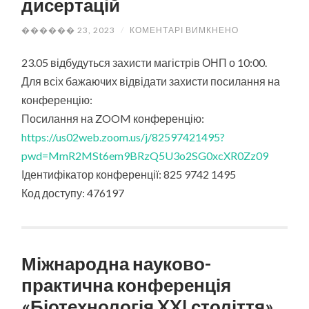
дисертацій
ДО
������ 23, 2023
/
КОМЕНТАРІ ВИМКНЕНО
ЗАХИСТ
МАГІСТЕРСЬК
ДИСЕРТАЦІЙ
23.05 відбудуться захисти магістрів ОНП о 10:00.
Для всіх бажаючих відвідати захисти посилання на
конференцію:
Посилання на ZOOM конференцію:
https://us02web.zoom.us/j/82597421495?
pwd=MmR2MSt6em9BRzQ5U3o2SG0xcXR0Zz09
Ідентифікатор конференції: 825 9742 1495
Код доступу: 476197
Міжнародна науково-
практична конференція
«Біотехнологія XXI століття»