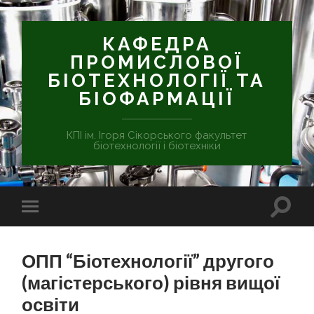
КАФЕДРА
ПРОМИСЛОВОЇ
БІОТЕХНОЛОГІЇ ТА
БІОФАРМАЦІЇ
КПІ ім. Ігоря Сікорського факультет
біотехнології і біотехніки
ОПП “Біотехнології” другого
(магістерського) рівня вищої
освіти