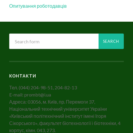
Опитування роботодавців
КОНТАКТИ
Тел. (044) 204-98-51, 204-82-13
E-mail: prombt@i.ua
Адреса: 03056, м. Київ, пр. Перемоги 37,
Національний технічний університет України
«Київський політехнічний інститут імені Ігоря
Сікорського», факультет біотехнології і біотехніки, 4
корпус, кімн. 043, 273.