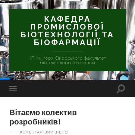
КАФЕДРА
ПРОМИСЛОВОЇ
БІОТЕХНОЛОГІЇ ТА
БІОФАРМАЦІЇ
КПІ ім. Ігоря Сікорського факультет
біотехнології і біотехніки
Вітаємо колектив
розробників!
/
/
КОМЕНТАРІ ВИМКНЕНО
ДО