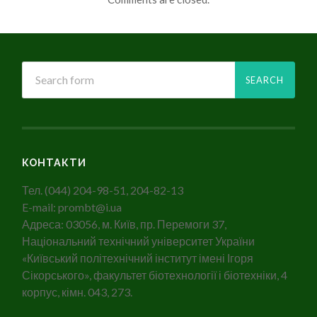
КОНТАКТИ
Тел. (044) 204-98-51, 204-82-13
E-mail: prombt@i.ua
Адреса: 03056, м. Київ, пр. Перемоги 37,
Національний технічний університет України
«Київський політехнічний інститут імені Ігоря
Сікорського», факультет біотехнології і біотехніки, 4
корпус, кімн. 043, 273.