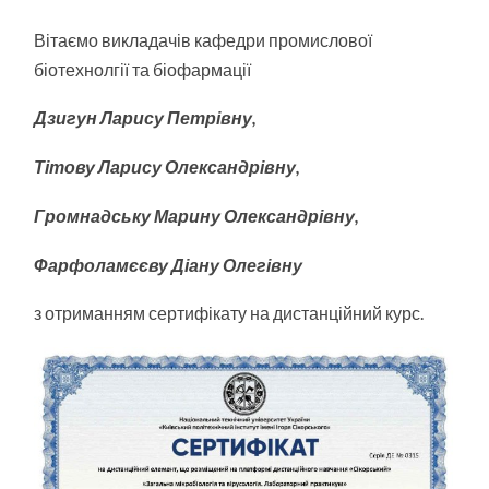
ВІТАЄМО
КОЛЕКТИВ
Вітаємо викладачів кафедри промислової
РОЗРОБНИКІВ!
біотехнолгії та біофармації
Дзигун Ларису Петрівну,
Тітову Ларису Олександрівну,
Громнадську Марину Олександрівну,
Фарфоламєєву Діану Олегівну
з отриманням сертифікату на дистанційний курс.