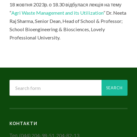
ТЕМУ
18 жовтня 2023р. о 18.30 відбулася лекція на тему
“AGRI
“
Agri Waste Management and its Utilization
” Dr. Neeta
WASTE
MANAGEMENT
Raj Sharma, Senior Dean, Head of School & Professor;
AND
ITS
School Bioengineering & Biosciences, Lovely
UTILIZATION”
Professional University.
КОНТАКТИ
Тел. (044) 204-98-51, 204-82-13