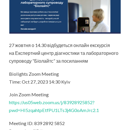
ТА
ЛАБОРАТОРНО
СУПРОВОДУ
“БІОЛАЙТС”
27 жовтня о 14.30 відбудеться онлайн екскурсія
на Експертний центр діагностики та лабораторного
супроводу “Біолайтс” за посиланням
Biolights Zoom Meeting
Time: Oct 27, 2023 14:30 Kyiv
Join Zoom Meeting
https://us05web.zoom.us/j/83928925852?
pwd=Hl5zqahtpEtfPU1LTs3j4G0oAmJrc2.1
Meeting ID: 839 2892 5852