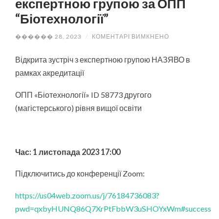
експертною групою за ОПП
“Біотехнології”
ДО
������ 28, 2023
/
КОМЕНТАРІ ВИМКНЕНО
ВІДКРИТА
ЗУСТРІЧ
З
Відкрита зустріч з експертною групою НАЗЯВО в
ЕКСПЕРТНОЮ
рамках акредитації
ГРУПОЮ
ЗА
ОПП
ОПП «Біотехнології» ID 58773 другого
“БІОТЕХНОЛОГІ
(магістерського) рівня вищої освіти
Час: 1 листопада 2023 17:00
Підключитись до конференції Zoom:
https://us04web.zoom.us/j/76184736083?
pwd=qxbyHUNQ86Q7XrPtFbbW3uSHOYxWm#success