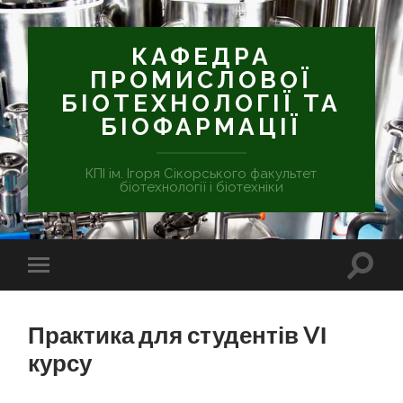
КАФЕДРА
ПРОМИСЛОВОЇ
БІОТЕХНОЛОГІЇ ТА
БІОФАРМАЦІЇ
КПІ ім. Ігоря Сікорського факультет
біотехнології і біотехніки
Практика для студентів VІ
курсу