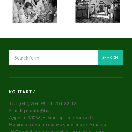
КОНТАКТИ
Тел. (044) 204-98-51, 204-82-13
E-mail: prombt@i.ua
Адреса: 03056, м. Київ, пр. Перемоги 37,
Національний технічний університет України
«Київський політехнічний інститут імені Ігоря