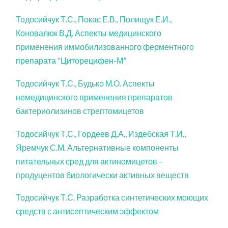
Тодосийчук Т.С., Покас Е.В., Полищук Е.И.,
Коновалюк В.Д. Аспекты медицинского
применения иммобилизованного ферментного
препарата “Циторецифен-М”
Тодосийчук Т.С., Будько М.О. Аспекты
немедицинского применения препаратов
бактериолизинов стрептомицетов
Тодосийчук Т.С., Гордеев Д.А., Издебская Т.И.,
Яремчук С.М. Альтернативные компоненты
питательных сред для актиномицетов –
продуцентов биологически активных веществ
Тодосийчук Т.С. Разработка синтетических моющих
средств с антисептическим эффектом