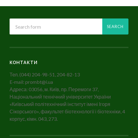
КОНТАКТИ
Тел. (044) 204-98-51, 204-82-13
E-mail: prombt@i.ua
Адреса: 03056, м. Київ, пр. Перемоги 37,
Національний технічний університет України
«Київський політехнічний інститут імені Ігоря
Сікорського», факультет біотехнології і біотехніки, 4
корпус, кімн. 043, 273.