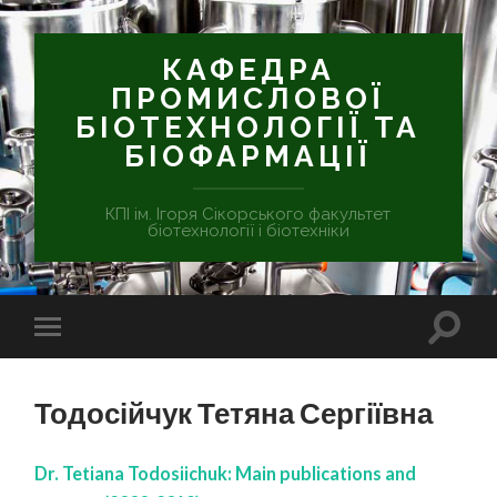
КАФЕДРА
ПРОМИСЛОВОЇ
БІОТЕХНОЛОГІЇ ТА
БІОФАРМАЦІЇ
КПІ ім. Ігоря Сікорського факультет
біотехнології і біотехніки
Тодосійчук Тетяна Сергіївна
Dr. Tetiana Todosiichuk: Main publications and