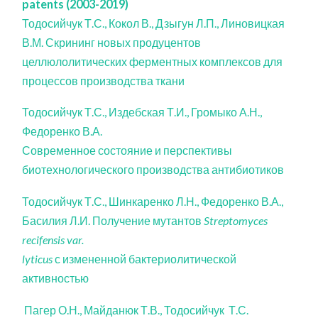
patents (2003-2019)
Тодосийчук Т.С., Кокол В., Дзыгун Л.П., Линовицкая
В.М. Скрининг новых продуцентов
целлюлолитических ферментных комплексов для
процессов производства ткани
Тодосийчук Т.С., Издебская Т.И., Громыко А.Н.,
Федоренко В.А.
Современное состояние и перспективы
биотехнологического производства антибиотиков
Тодосийчук Т.С., Шинкаренко Л.Н., Федоренко В.А.,
Басилия Л.И. Получение мутантов
Streptomyces
recifensis var.
lyticus
с измененной бактериолитической
активностью
Пагер О.Н., Майданюк Т.В., Тодосийчук Т.С.