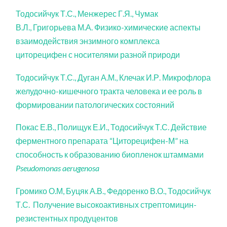
Тодосийчук Т.С., Менжерес Г.Я., Чумак
В.Л., Григорьева М.А. Физико-химические аспекты
взаимодействия энзимного комплекса
циторецифен с носителями разной природи
Тодосийчук Т.С., Дуган А.М., Клечак И.Р. Микрофлора
желудочно-кишечного тракта человека и ее роль в
формировании патологических состояний
Покас Е.В., Полищук Е.И., Тодосийчук Т.С. Действие
ферментного препарата “Циторецифен-М” на
способность к образованию биопленок штаммами
Pseudomonas aerugenosa
Громико О.М, Буцяк А.В., Федоренко В.О., Тодосийчук
Т.С. Получение высокоактивных стрептомицин-
резистентных продуцентов