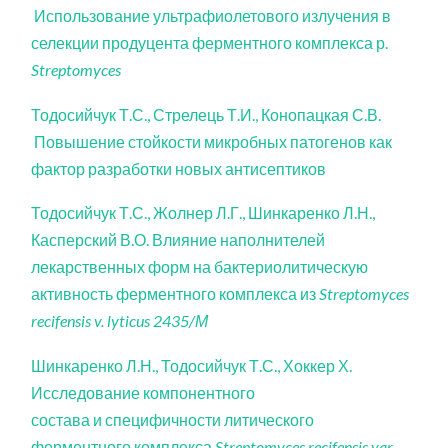
Использование ультрафиолетового излучения в
селекции продуцента ферментного комплекса р.
Streptomyces
Тодосийчук Т.С., Стрелець Т.И., Конопацкая С.В.
Повышение стойкости микробных патогенов как
фактор разработки новых антисептиков
Тодосийчук Т.С., Жолнер Л.Г., Шинкаренко Л.Н.,
Касперский В.О. Влияние наполнителей
лекарственных форм на бактериолитическую
активность ферментного комплекса из
Streptomyces
recifensis v. lyticus 2435/М
Шинкаренко Л.Н., Тодосийчук Т.С., Хоккер Х.
Исследование компонентного
состава и специфичности литического
ферментного комплекса
Streptomyces recifensis var.