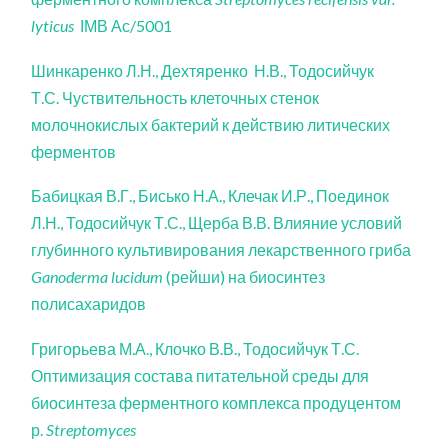
lyticus
ІМВ Ас/5001
Шинкаренко Л.Н., Дехтяренко Н.В., Тодосийчук
Т.С. Чуствительность клеточных стенок
молочнокислых бактерий к действию литических
ферментов
Бабицкая В.Г., Бисько Н.А., Клечак И.Р., Поединок
Л.Н., Тодосийчук Т.С., Щерба В.В. Влияние условий
глубинного культивирования лекарственного гриба
Ganoderma lucidum
(рейши) на биосинтез
полисахаридов
Григорьева М.А., Клочко В.В., Тодосийчук Т.С.
Оптимизация состава питательной среды для
биосинтеза ферментного комплекса продуцентом
р.
Streptomyces