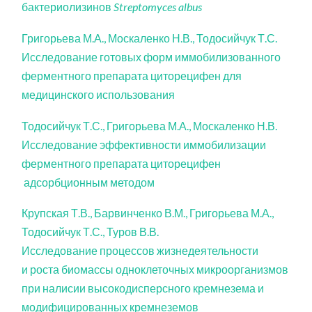
бактериолизинов
Streptomyces albus
Григорьева М.А., Москаленко Н.В., Тодосийчук Т.С.
Исследование готовых форм иммобилизованного
ферментного препарата циторецифен для
медицинского использования
Тодосийчук Т.С., Григорьева М.А., Москаленко Н.В.
Исследование эффективности иммобилизации
ферментного препарата циторецифен
адсорбционным методом
Крупская Т.В., Барвинченко В.М., Григорьева М.А.,
Тодосийчук Т.С., Туров В.В.
Исследование процессов жизнедеятельности
и роста биомассы одноклеточных микроорганизмов
при налисии высокодисперсного кремнезема и
модифицированных кремнеземов