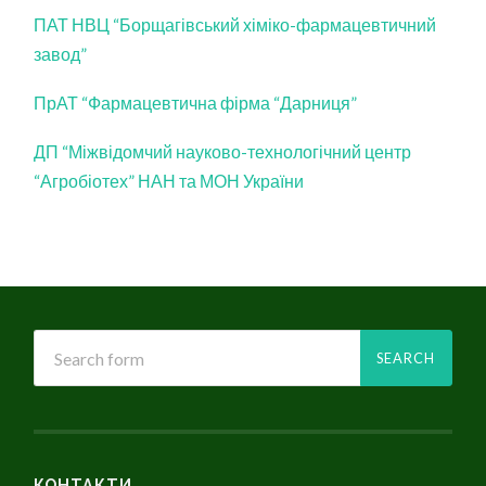
ПАТ НВЦ “Борщагівський хіміко-фармацевтичний
завод”
ПрАТ “Фармацевтична фірма “Дарниця”
ДП “Міжвідомчий науково-технологічний центр
“Агробіотех” НАН та МОН України
КОНТАКТИ