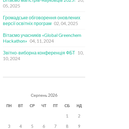
05, 2025
Громадське обговорення оновлених
версії освітніх програм
02, 04, 2025
Вітаємо учасників «Global Greenchem
Hackathon»
04, 11, 2024
Звітно-виборна конференція ФБТ
10,
10, 2024
Серпень 2026
ПН
ВТ
СР
ЧТ
ПТ
СБ
НД
1
2
3
4
5
6
7
8
9