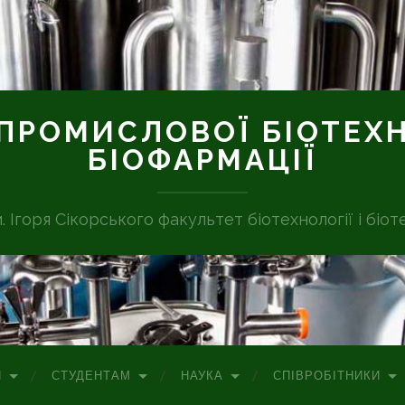
ПРОМИСЛОВОЇ БІОТЕХН
БІОФАРМАЦІЇ
м. Ігоря Сікорського факультет біотехнології і біот
П
СТУДЕНТАМ
НАУКА
СПІВРОБІТНИКИ