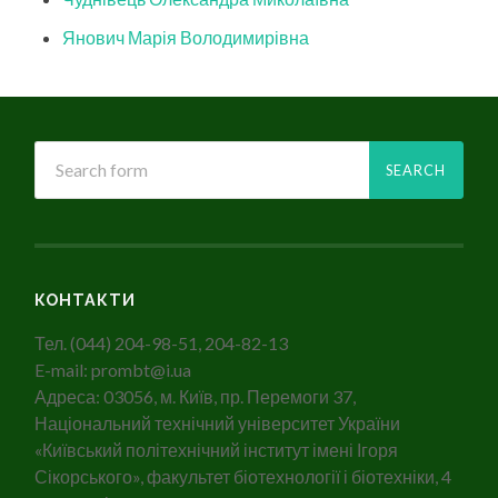
Янович Марія Володимирівна
КОНТАКТИ
Тел. (044) 204-98-51, 204-82-13
E-mail: prombt@i.ua
Адреса: 03056, м. Київ, пр. Перемоги 37,
Національний технічний університет України
«Київський політехнічний інститут імені Ігоря
Сікорського», факультет біотехнології і біотехніки, 4