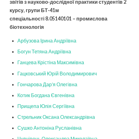
звітів з науково-дослідної практики студентів 2
курсу, групи БТ-41м
спеціальності 8.05140101 – промислова
біотехнологія
Арбузова Ірина Андріївна
Богун Тетяна Андріївна
Ганцева Крістіна Максимівна
Гацковський Юрій Володимирович
Гончарова Дар’я Олегівна
Котик Богдана Євгенівна
Прищепа Юлія Сергіївна
Стрельник Оксана Олександрівна
Сушко Антоніна Русланівна
Чуднівець Олександра Миколаївна