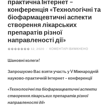
практична Інтернет –
конференція «Технологічні та
біофармацевтичні аспекти
створення лікарських
препаратів різної
направленості дії»
ДО
������� 12, 2020
/
КОМЕНТАРІ ВИМКНЕНО
V
МІЖНАРОДН
НАУКОВО-
Шановні колеги!
ПРАКТИЧНА
ІНТЕРНЕТ
–
Запрошуємо Вас взяти участь у V
Міжнародній
КОНФЕРЕНЦ
науково-практичній Інтернет – конференції
«ТЕХНОЛОГІ
ТА
БІОФАРМАЦЕ
«Технологічні та біофармацевтичні аспекти
АСПЕКТИ
СТВОРЕННЯ
створення лікарських препаратів різної
ЛІКАРСЬКИХ
ПРЕПАРАТІВ
направленості дії»
РІЗНОЇ
НАПРАВЛЕНО